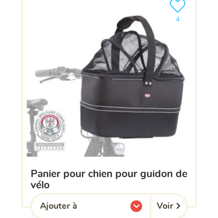
Ajouter le pro
4
panier pour chien pour guidon de
vélo
Voir
Ajouter à
l'une de mes listes.