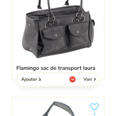
flamingo sac de transport laura
Voir
Ajouter à
l'une de mes listes.
Ajouter le pro
6