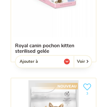
royal canin pochon kitten
sterilised gelée
Voir
Ajouter à
l'une de mes listes.
Ajouter le pro
3