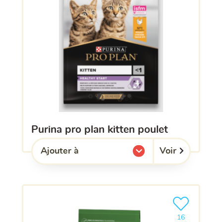
purina pro plan kitten poulet
Voir
Ajouter à
l'une de mes listes.
Ajouter le pro
16