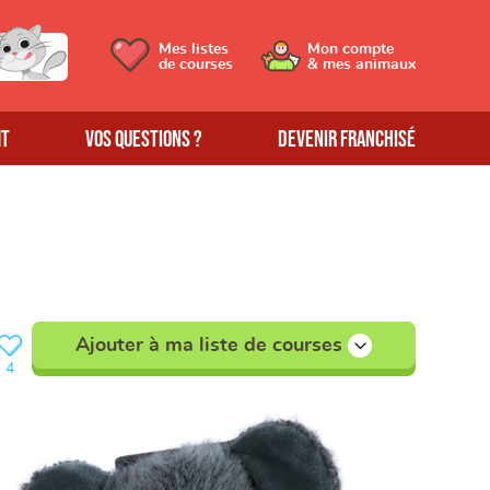
Mes listes
Mon compte
de courses
& mes animaux
MT
Vos questions ?
Devenir franchisé
Ajouter à ma liste de courses
4