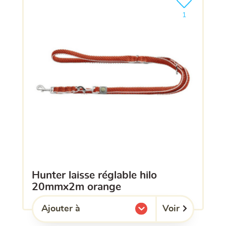
Ajouter le pro
1
hunter laisse réglable hilo
20mmx2m orange
Voir
Ajouter à
l'une de mes listes.