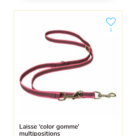
Ajouter le pro
5
laisse ‘color gomme’
multipositions