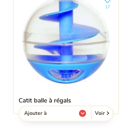
Ajouter le pro
17
catit balle à régals
Voir
Ajouter à
l'une de mes listes.