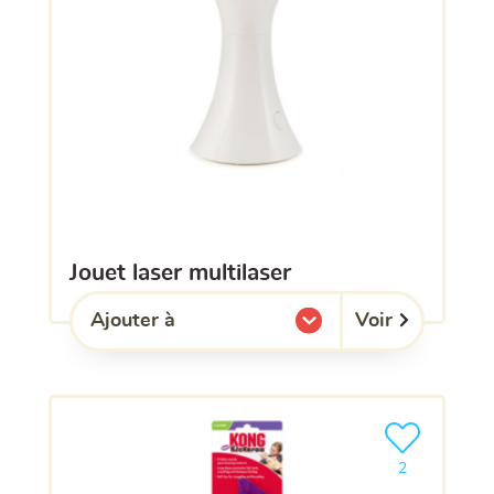
jouet laser multilaser
Voir
Ajouter à
l'une de mes listes.
Ajouter le pro
2