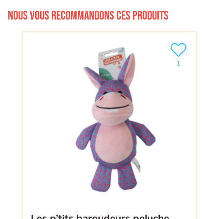
Nous vous recommandons ces produits
Ajouter le pro
1
les p’tits baroudeurs peluche