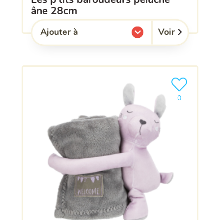
âne 28cm
Voir
Ajouter à
l'une de mes listes.
Ajouter le pro
0