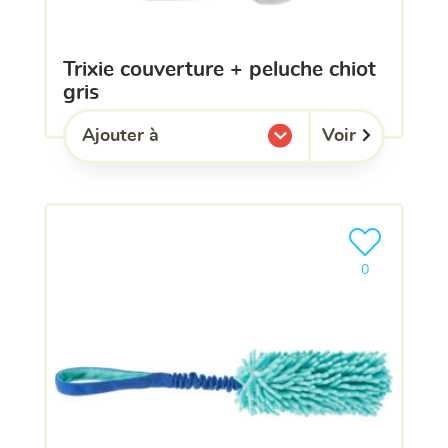
trixie couverture + peluche chiot
gris
Voir
Ajouter à
l'une de mes listes.
Ajouter le pro
0