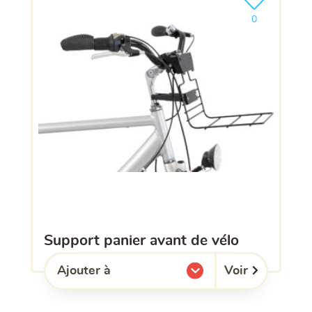
Ajouter le pro
0
support panier avant de vélo
Voir
Ajouter à
l'une de mes listes.