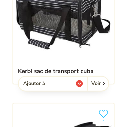
kerbl sac de transport cuba
Voir
Ajouter à
l'une de mes listes.
Ajouter le pro
4