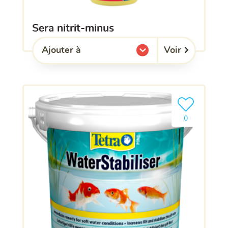
sera nitrit-minus
Voir
Ajouter à
l'une de mes listes.
Ajouter le pro
0