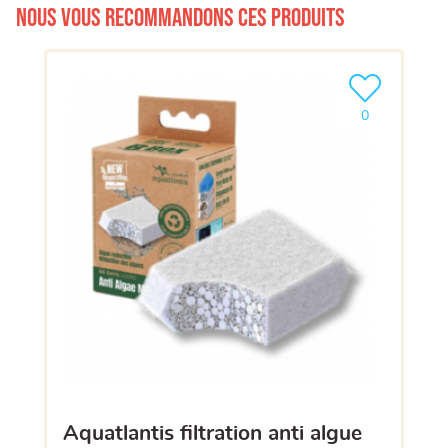
Nous vous recommandons ces produits
Ajouter le pro
0
aquatlantis filtration anti algue