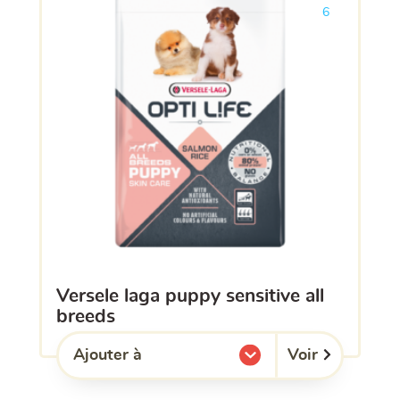
Ajouter le pro
6
versele laga puppy sensitive all
breeds
Voir
Ajouter à
l'une de mes listes.