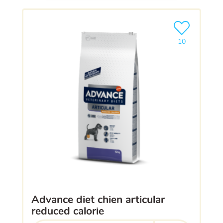
Ajouter le pro
10
advance diet chien articular
reduced calorie