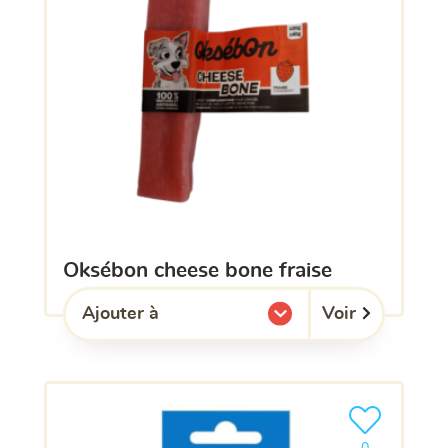
oksébon cheese bone fraise
Voir
Ajouter à
l'une de mes listes.
Ajouter le pro