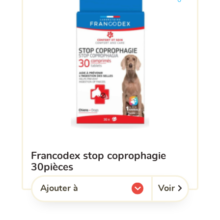
0
francodex stop coprophagie
30pièces
Voir
Ajouter à
l'une de mes listes.