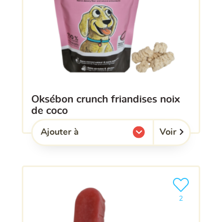
oksébon crunch friandises noix
de coco
Voir
Ajouter à
l'une de mes listes.
Ajouter le pro
2