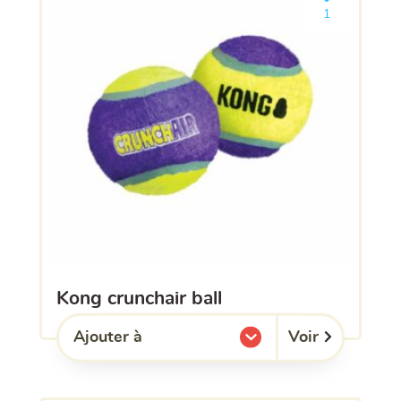
Ajouter le pro
1
kong crunchair ball
Voir
Ajouter à
l'une de mes listes.