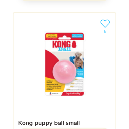
Ajouter le pro
5
kong puppy ball small