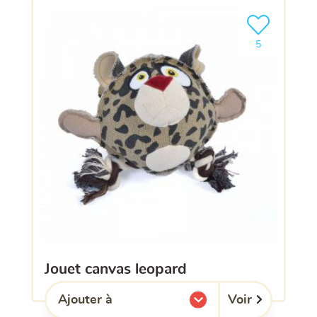
Ajouter le pro
5
jouet canvas leopard
Voir
Ajouter à
l'une de mes listes.