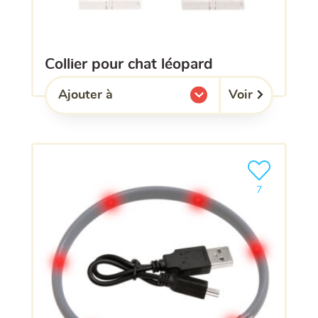
collier pour chat léopard
Voir
Ajouter à
l'une de mes listes.
Ajouter le pro
7