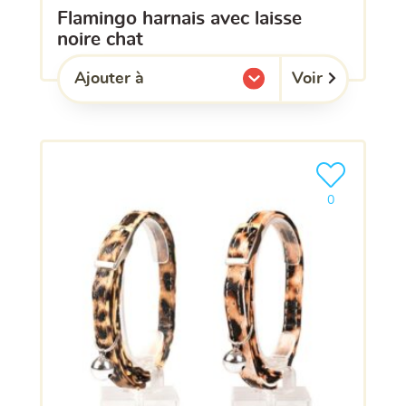
flamingo harnais avec laisse
noire chat
Voir
Ajouter à
l'une de mes listes.
Ajouter le pro
0