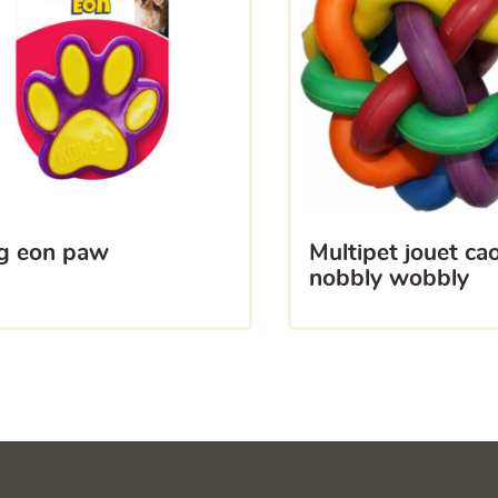
ng eon paw
multipet jouet caoutchouc
nobbly wobbly