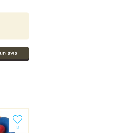
un avis
Ajouter le produit à ma liste
8