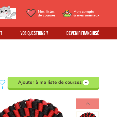
Mes listes
Mon compte
de courses
& mes animaux
MT
Vos questions ?
Devenir franchisé
Ajouter à ma liste de courses
1