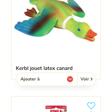
kerbl jouet latex canard
Voir
Ajouter à
l'une de mes listes.
Ajouter le pro