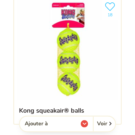
Ajouter le pro
18
kong squeakair® balls
Voir
Ajouter à
l'une de mes listes.