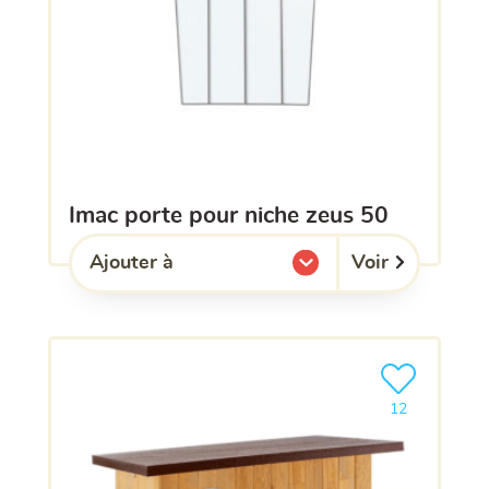
imac porte pour niche zeus 50
Voir
Ajouter à
l'une de mes listes.
Ajouter le pro
12