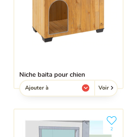
niche baita pour chien
Voir
Ajouter à
l'une de mes listes.
Ajouter le pro
2