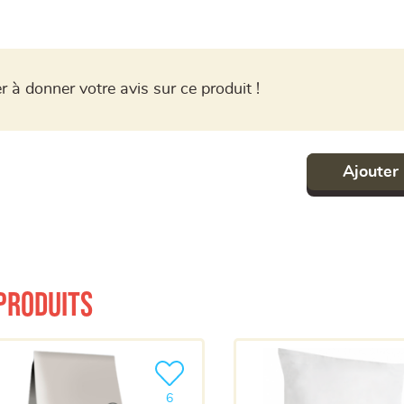
r à donner votre avis sur ce produit !
Ajouter 
produits
a liste
Ajouter le produit à ma liste
6