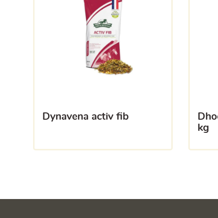
dynavena activ fib
dhooghe horse flox 20
kg