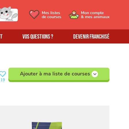
Mes listes
Mon compte
de courses
& mes animaux
MT
Vos questions ?
Devenir franchisé
Ajouter à ma liste de courses
19