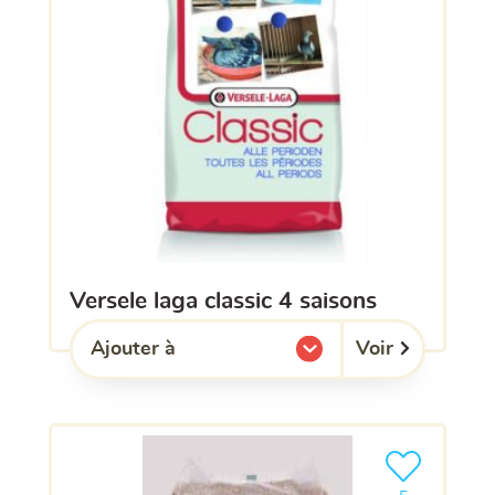
versele laga classic 4 saisons
Voir
Ajouter à
l'une de mes listes.
Ajouter le pro