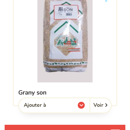
5
grany son
Voir
Ajouter à
l'une de mes listes.