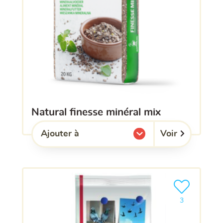
natural finesse minéral mix
Voir
Ajouter à
l'une de mes listes.
Ajouter le pro
3