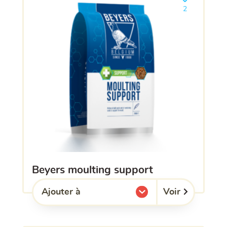
Ajouter le pro
2
beyers moulting support
Voir
Ajouter à
l'une de mes listes.