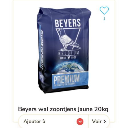
Ajouter le pro
1
beyers wal zoontjens jaune 20kg
Voir
Ajouter à
l'une de mes listes.