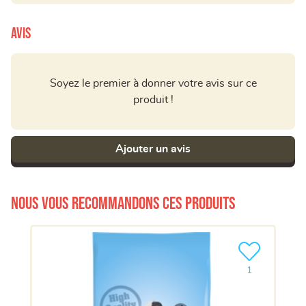
Avis
Soyez le premier à donner votre avis sur ce
produit !
Ajouter un avis
Nous vous recommandons ces produits
Ajouter le pro
1