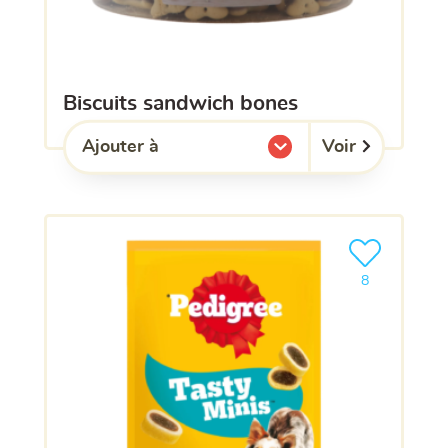
biscuits sandwich bones
Voir
Ajouter à
l'une de mes listes.
Ajouter le pro
8