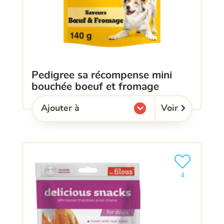
pedigree sa récompense mini
bouchée boeuf et fromage
Voir
Ajouter à
l'une de mes listes.
Ajouter le pro
4