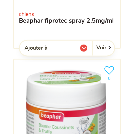
chiens
beaphar fiprotec spray 2,5mg/ml
Voir
Ajouter à
l'une de mes listes.
Ajouter le pro
clients ont dé
0