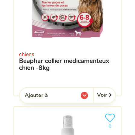
chiens
beaphar collier medicamenteux
chien -8kg
Voir
Ajouter à
l'une de mes listes.
Ajouter le pro
clients ont dé
0