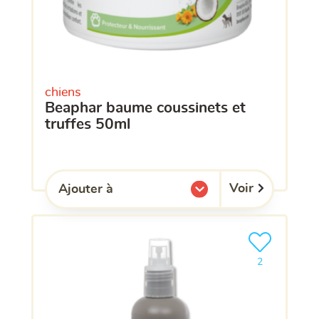
chiens
beaphar baume coussinets et
truffes 50ml
Voir
Ajouter à
l'une de mes listes.
Ajouter le pro
clients ont dé
2