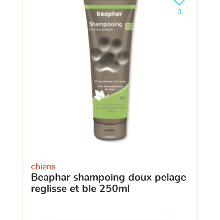
Ajouter le pro
clients ont dé
0
chiens
beaphar shampoing doux pelage
reglisse et ble 250ml