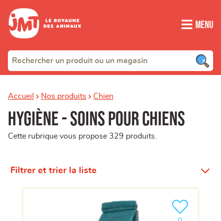
Menu
Accueil
Nos produits
Chien
Hygiène - Soins pour chiens
Cette rubrique vous propose 329 produits.
Filtrer et trier la liste
Ajouter le pro
clients ont dé
0