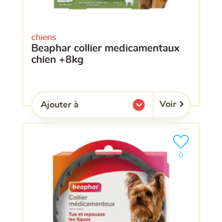
chiens
beaphar collier medicamentaux
chien +8kg
Voir
Ajouter à
l'une de mes listes.
Ajouter le pro
clients ont dé
0