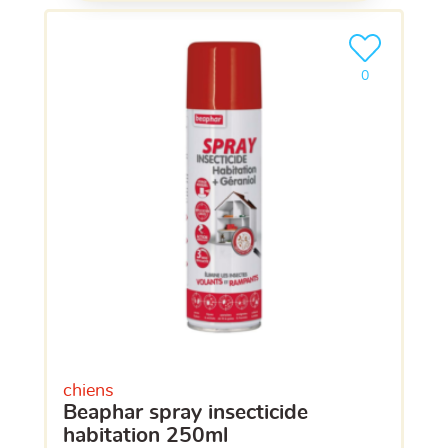
Ajouter le pro
clients ont dé
0
chiens
beaphar spray insecticide
habitation 250ml