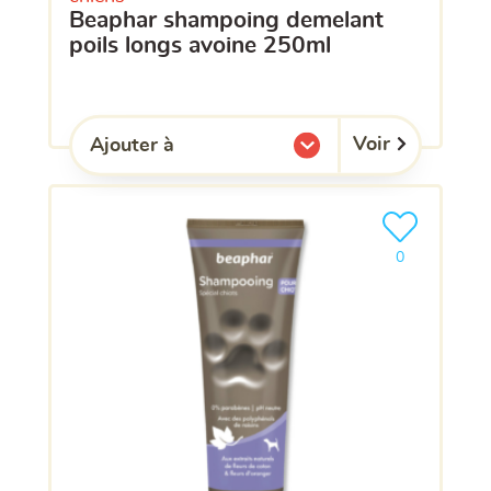
beaphar shampoing demelant
poils longs avoine 250ml
Voir
Ajouter à
l'une de mes listes.
Ajouter le pro
clients ont dé
0