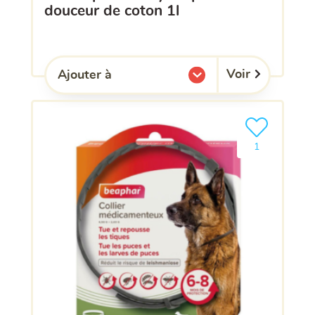
douceur de coton 1l
Voir
Ajouter à
l'une de mes listes.
Ajouter le pro
clients ont dé
1