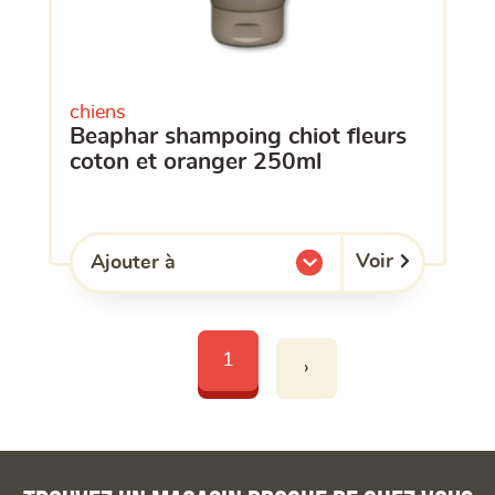
chiens
beaphar shampoing chiot fleurs
coton et oranger 250ml
Voir
Ajouter à
l'une de mes listes.
1
›