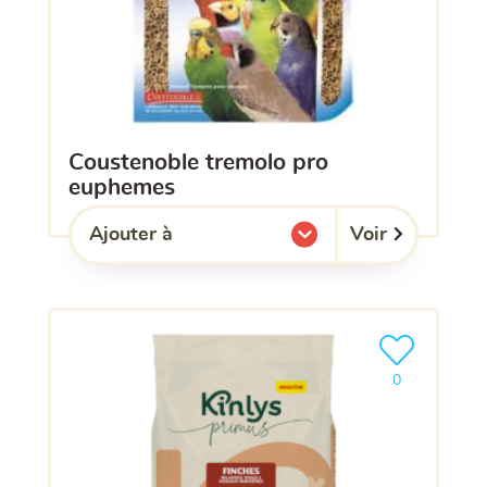
coustenoble tremolo pro
euphemes
Voir
Ajouter à
l'une de mes listes.
Ajouter le pro
0