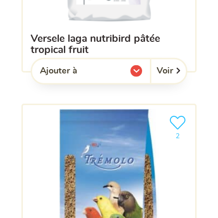
versele laga nutribird pâtée
tropical fruit
Voir
Ajouter à
l'une de mes listes.
Ajouter le pro
2