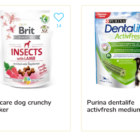
a liste
Ajouter le produit à ma liste
14
purina dentalife
ker
activfresh mediu