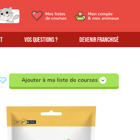
Mes listes
Mon compte
de courses
& mes animaux
MT
Vos questions ?
Devenir franchisé
Ajouter à ma liste de courses
-