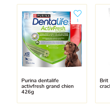
Ajouter le produit à m
1
purina dentalife
brit care dog crunchy
activfresh grand chien
crac
426g