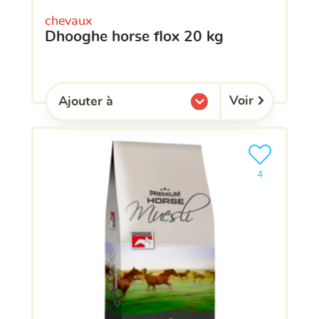
chevaux
dhooghe horse flox 20 kg
Voir
Ajouter à
l'une de mes listes.
Ajouter le pro
clients ont dé
4