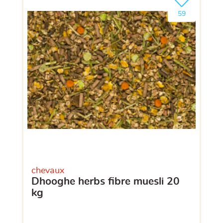
Ajouter le pro
clients ont dé
59
chevaux
dhooghe herbs fibre muesli 20
kg