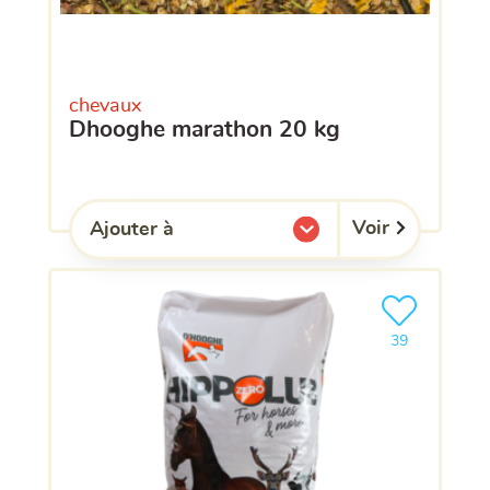
chevaux
dhooghe marathon 20 kg
Voir
Ajouter à
l'une de mes listes.
Ajouter le pro
clients ont dé
39