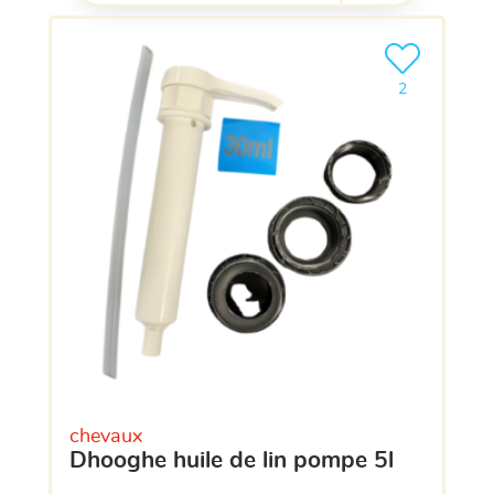
Ajouter le pro
clients ont dé
2
chevaux
dhooghe huile de lin pompe 5l