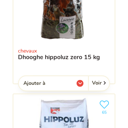
chevaux
dhooghe hippoluz zero 15 kg
Voir
Ajouter à
l'une de mes listes.
Ajouter le pro
clients ont dé
65