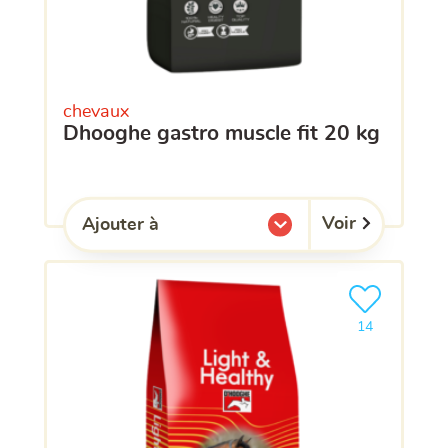
chevaux
dhooghe gastro muscle fit 20 kg
Voir
Ajouter à
l'une de mes listes.
Ajouter le pro
clients ont dé
14