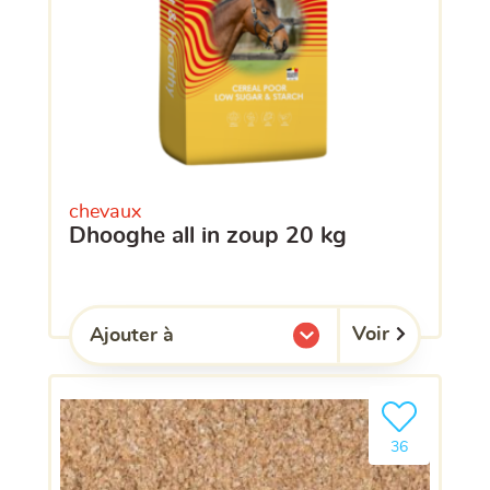
chevaux
dhooghe all in zoup 20 kg
Voir
Ajouter à
l'une de mes listes.
Ajouter le pro
clients ont dé
36