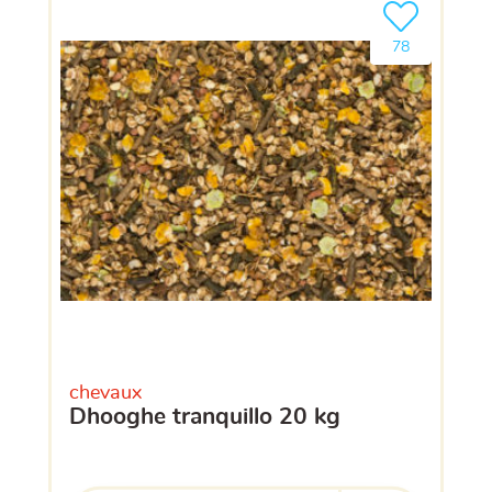
Ajouter le pro
clients ont dé
78
chevaux
dhooghe tranquillo 20 kg