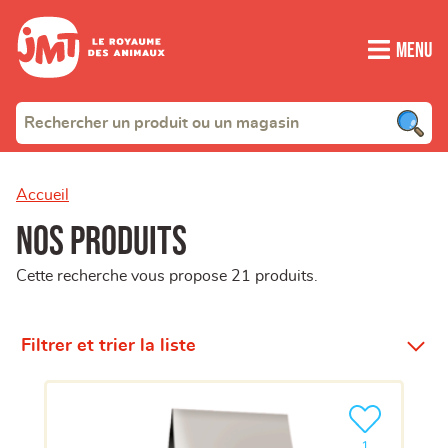
Menu
Accueil
Nos produits
Cette recherche vous propose 21 produits.
Filtrer et trier la liste
Ajouter le pro
clients ont dé
1