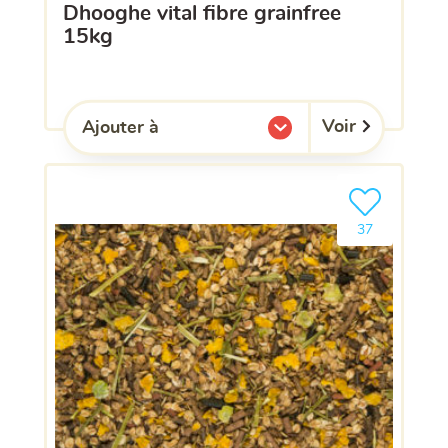
dhooghe vital fibre grainfree
15kg
Voir
Ajouter à
l'une de mes listes.
Ajouter le pro
clients ont dé
37