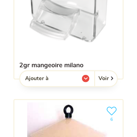
2gr mangeoire milano
Voir
Ajouter à
l'une de mes listes.
Ajouter le pro
6