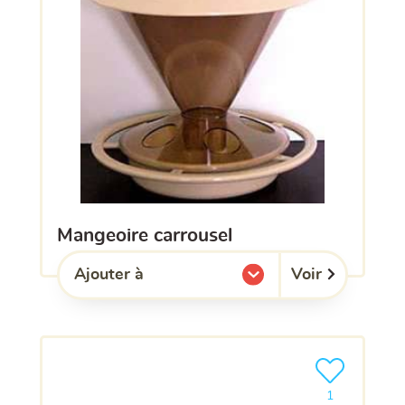
mangeoire carrousel
Voir
Ajouter à
l'une de mes listes.
Ajouter le pro
1