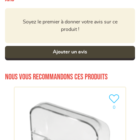
Soyez le premier à donner votre avis sur ce
produit !
Ajouter un avis
Nous vous recommandons ces produits
Ajouter le pro
0