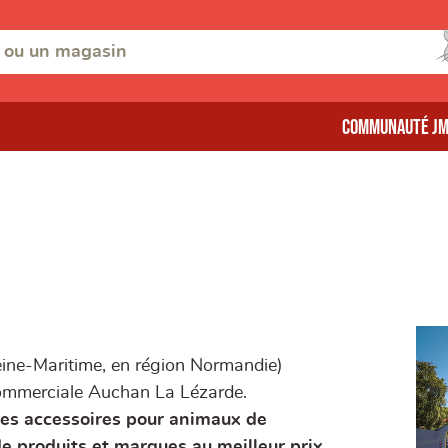
Communauté J
eine-Maritime, en région Normandie)
commerciale Auchan La Lézarde.
des accessoires pour animaux de
de
produits et marques au meilleur prix