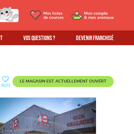
Mes listes
Mon compte
de courses
& mes animaux
MT
Vos questions ?
Devenir franchisé
LE MAGASIN EST ACTUELLEMENT
OUVERT
3033