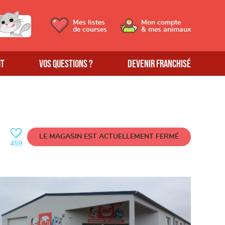
Mes listes
Mon compte
de courses
& mes animaux
MT
Vos questions ?
Devenir franchisé
LE MAGASIN EST ACTUELLEMENT
FERMÉ
459