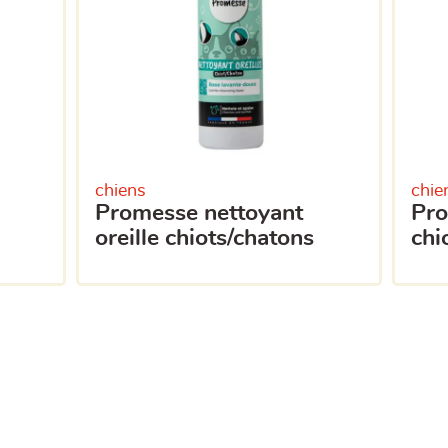
chiens
chie
promesse nettoyant
promesse nettoyant yeux
oreille chiots/chatons
chi