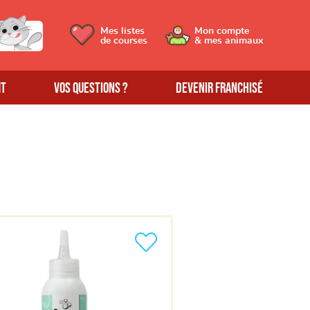
Mes listes
Mon compte
de courses
& mes animaux
MT
Vos questions ?
Devenir franchisé