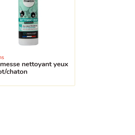
ns
ot/chaton