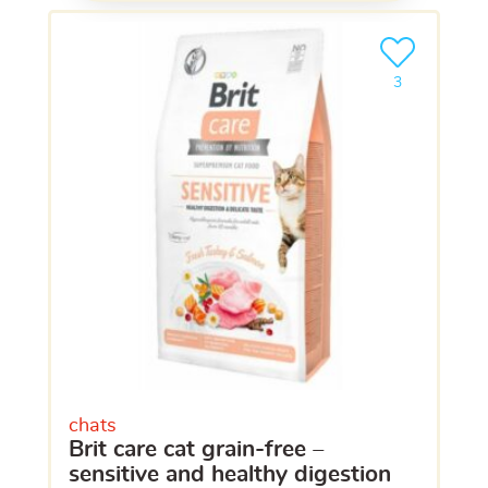
Ajouter le pro
clients ont dé
3
chats
brit care cat grain-free –
sensitive and healthy digestion