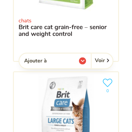
chats
brit care cat grain-free – senior
and weight control
Voir
Ajouter à
l'une de mes listes.
Ajouter le pro
clients ont dé
0