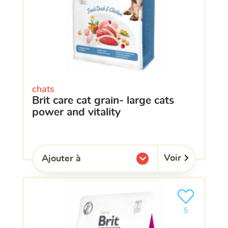
chats
brit care cat grain- large cats
power and vitality
Voir
Ajouter à
l'une de mes listes.
Ajouter le pro
clients ont dé
5