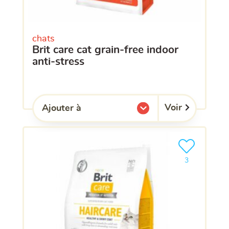
chats
brit care cat grain-free indoor
anti-stress
Voir
Ajouter à
l'une de mes listes.
Ajouter le pro
clients ont dé
3