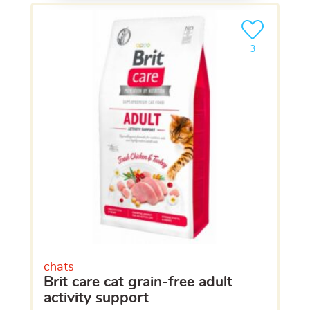
Ajouter le pro
clients ont dé
3
chats
brit care cat grain-free adult
activity support