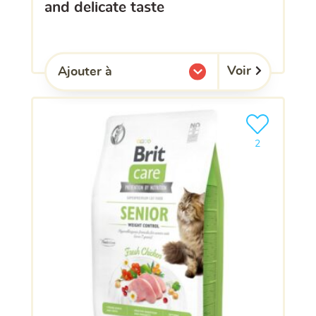
and delicate taste
Voir
Ajouter à
l'une de mes listes.
Ajouter le pro
clients ont dé
2