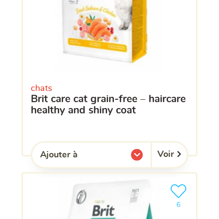
chats
brit care cat grain-free – haircare
healthy and shiny coat
Voir
Ajouter à
l'une de mes listes.
Ajouter le pro
clients ont dé
6