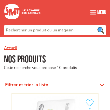
Menu
Accueil
Nos produits
Cette recherche vous propose 10 produits.
Filtrer et trier la liste
Ajouter le pro
clients ont dé
7